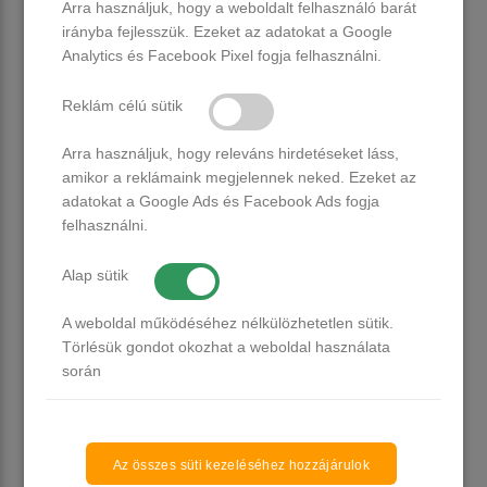
Arra használjuk, hogy a weboldalt felhasználó barát
• Rugalmasra köt, így együtt mozog a körömmel, nem
irányba fejlesszük. Ezeket az adatokat a Google
repedezik
Analytics és Facebook Pixel fogja felhasználni.
• Tökéletes választás, ha szeretnéd megerősíteni a
természetes körmöt, vagy szolid, nude alapot keresel gél
Reklám célú sütik
lakk alá
Arra használjuk, hogy releváns hirdetéseket láss,
amikor a reklámaink megjelennek neked. Ezeket az
adatokat a Google Ads és Facebook Ads fogja
felhasználni.
Alap sütik
A weboldal működéséhez nélkülözhetetlen sütik.
Törlésük gondot okozhat a weboldal használata
során
Az összes süti kezeléséhez hozzájárulok