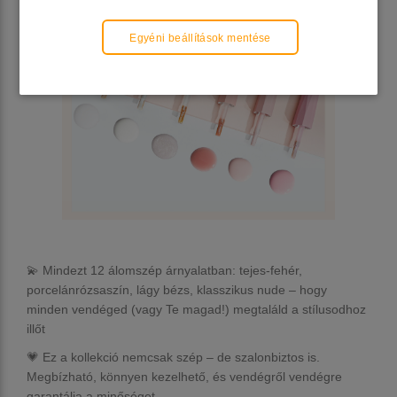
Egyéni beállítások mentése
💫 Mindezt 12 álomszép árnyalatban: tejes-fehér,
porcelánrózsaszín, lágy bézs, klasszikus nude – hogy
minden vendéged (vagy Te magad!) megtaláld a stílusodhoz
illőt
💗 Ez a kollekció nemcsak szép – de
szalonbiztos
is.
Megbízható, könnyen kezelhető, és vendégről vendégre
garantálja a minőséget.