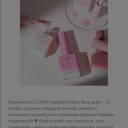
Megérkeztek a
CANNI legújabb Rubber Base
géljei – 12
csodás, gondosan válogatott árnyalat, amelyek a
természetes szépség és a mindennapi elegancia tökéletes
megtestesítői 💖 Ezek a színek nem harsányak, nem
hivalkodóak – mégis minden tekintetet magukra vonzanak.