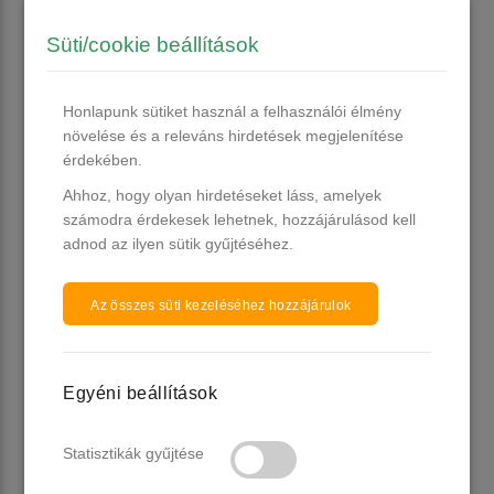
Süti/cookie beállítások
Honlapunk sütiket használ a felhasználói élmény
növelése és a releváns hirdetések megjelenítése
érdekében.
Ahhoz, hogy olyan hirdetéseket láss, amelyek
számodra érdekesek lehetnek, hozzájárulásod kell
adnod az ilyen sütik gyűjtéséhez.
Az összes süti kezeléséhez hozzájárulok
Egyéni beállítások
✨
Mitől olyan különleges?
Statisztikák gyűjtése
• Kiváló tapadás a természetes körömlemezen
• Sűrű, mégis könnyen kezelhető állag – nem folyik el