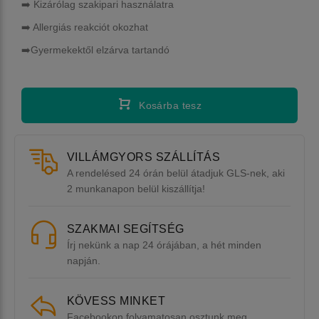
➡️ Kizárólag szakipari használatra
➡️ Allergiás reakciót okozhat
➡️Gyermekektől elzárva tartandó
Kosárba tesz
VILLÁMGYORS SZÁLLÍTÁS
A rendelésed 24 órán belül átadjuk GLS-nek, aki
2 munkanapon belül kiszállítja!
SZAKMAI SEGÍTSÉG
Írj nekünk a nap 24 órájában, a hét minden
napján.
KÖVESS MINKET
Facebookon folyamatosan osztunk meg