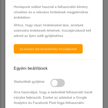
Több, mint 20 db raktáron
890 Ft
Honlapunk sütiket használ a felhasználói élmény
890 Ft
növelése és a releváns hirdetések megjelenítése
érdekében.
Kosárba
Kosárba
Ahhoz, hogy olyan hirdetéseket láss, amelyek
számodra érdekesek lehetnek, hozzájárulásod kell
adnod az ilyen sütik gyűjtéséhez.
Az összes süti kezeléséhez hozzájárulok
Egyéni beállítások
MollyLac műkörömépítő
EzFlow műkörömépítő sablon
Statisztikák gyűjtése
sablon 500db
500db - zöld
19 db raktáron
3 db raktáron
Arra használjuk, hogy a weboldalt felhasználó barát
irányba fejlesszük. Ezeket az adatokat a Google
5.990 Ft
4.490 Ft
Analytics és Facebook Pixel fogja felhasználni.