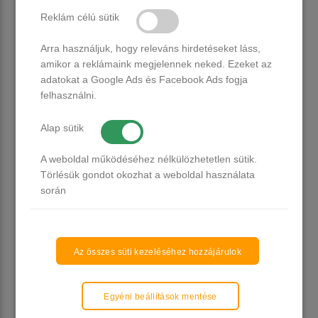
Kosárba
Kosárba
Reklám célú sütik
Arra használjuk, hogy releváns hirdetéseket láss,
amikor a reklámaink megjelennek neked. Ezeket az
adatokat a Google Ads és Facebook Ads fogja
felhasználni.
Alap sütik
A weboldal működéséhez nélkülözhetetlen sütik.
Törlésük gondot okozhat a weboldal használata
EzFlow műkörömépítő sablon
50db - zöld
során
Több, mint 20 db raktáron
490 Ft
Az összes süti kezeléséhez hozzájárulok
Kosárba
Egyéni beállítások mentése