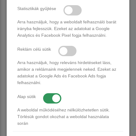
9 db raktáron
4 db raktáron
Statisztikák gyűjtése
1.490 Ft
1.490 Ft
Arra használjuk, hogy a weboldalt felhasználó barát
irányba fejlesszük. Ezeket az adatokat a Google
Kosárba
Kosárba
Analytics és Facebook Pixel fogja felhasználni.
Reklám célú sütik
Arra használjuk, hogy releváns hirdetéseket láss,
amikor a reklámaink megjelennek neked. Ezeket az
adatokat a Google Ads és Facebook Ads fogja
felhasználni.
Alap sütik
Venalisa UV/LED Gél Lakk 7.5
Venalisa UV/LED Gél Lakk 7.5
ml No.716
ml No.717
A weboldal működéséhez nélkülözhetetlen sütik.
Törlésük gondot okozhat a weboldal használata
Több, mint 20 db raktáron
12 db raktáron
során
1.490 Ft
1.490 Ft