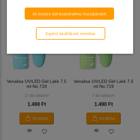
Kosárba
Kosárba
Az összes süti kezeléséhez hozzájárulok
Egyéni beállítások mentése
Venalisa UV/LED Gél Lakk 7.5
Venalisa UV/LED Gél Lakk 7.5
ml No.718
ml No.719
17 db raktáron
7 db raktáron
1.490 Ft
1.490 Ft
Kosárba
Kosárba