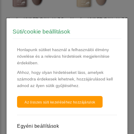
Venalisa UV/LED Gél Lakk 7.5
Venalisa UV/LED Gél Lakk 7.5
ml No.712
ml No.713
Süti/cookie beállítások
10 db raktáron
10 db raktáron
1.490 Ft
1.490 Ft
Honlapunk sütiket használ a felhasználói élmény
Kosárba
Kosárba
növelése és a releváns hirdetések megjelenítése
érdekében.
Ahhoz, hogy olyan hirdetéseket láss, amelyek
számodra érdekesek lehetnek, hozzájárulásod kell
adnod az ilyen sütik gyűjtéséhez.
Az összes süti kezeléséhez hozzájárulok
Egyéni beállítások
Venalisa UV/LED Gél Lakk 7.5
Venalisa UV/LED Gél Lakk 7.5
ml No.714
ml No.715