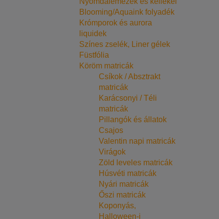
Nyomdalemezek és kellékei
Blooming/Aquaink folyadék
Krómporok és aurora
liquidek
Színes zselék, Liner gélek
Füstfólia
Köröm matricák
Csíkok / Absztrakt
matricák
Karácsonyi / Téli
matricák
Pillangók és állatok
Csajos
Valentin napi matricák
Virágok
Zöld leveles matricák
Húsvéti matricák
Nyári matricák
Őszi matricák
Koponyás,
Halloween-i