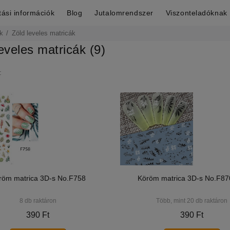
ítási információk
Blog
Jutalomrendszer
Viszonteladóknak
k
Zöld leveles matricák
eveles matricák (9)
:
röm matrica 3D-s No.F758
Köröm matrica 3D-s No.F87
8 db raktáron
Több, mint 20 db raktáron
390 Ft
390 Ft