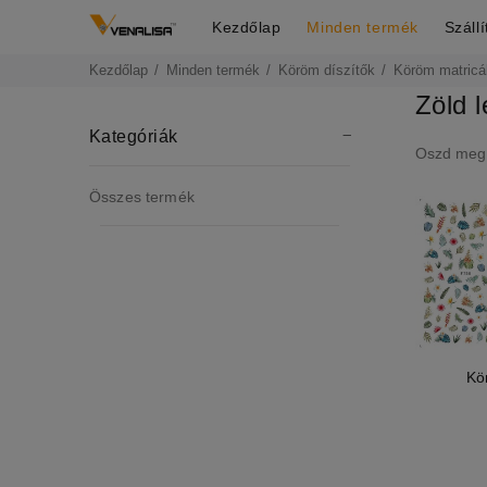
Kezdőlap
Minden termék
Száll
Kezdőlap
Minden termék
Köröm díszítők
Köröm matricá
Zöld l
Kategóriák
Oszd meg
Összes termék
Kö