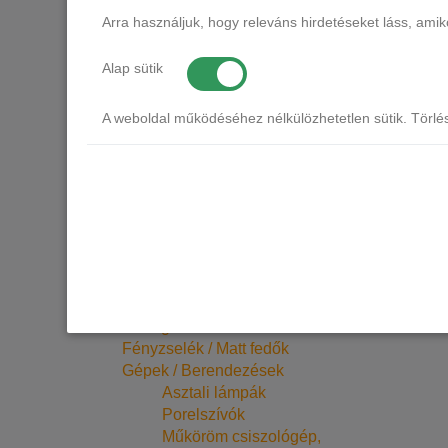
Venalisa
Arra használjuk, hogy releváns hirdetéseket láss, am
Glitter gél
lakkok
Alap sütik
Erősített gél lakk alapok
CANNI erősített alapok
A weboldal működéséhez nélkülözhetetlen sütik. Törlé
Műköröm zselék, építő zselék
CANNI zselék
PALU zselék
VENALISA zselék
Polygel, akril gél
CANNI Poly Gélek
SILCARE Poly Gél
Normál állagú base gélek
Nail prep, primer, tapadás
elősegítők
Fényzselék / Matt fedők
Gépek / Berendezések
Asztali lámpák
Porelszívók
Műköröm csiszológép,