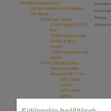
Termék kategóriák (13)
Rendelés
Gél lakk szettek, kezdőszettek
Kívánságl
Gél lakkok
Belépés
CANNI gél lakkok
Regisztrác
CANNI HEMA-FREE
9ml
CANNI teljes szettek
CANNI 6 db-os
szettek
CANNI mágneses gél
lakkok
VENALISA gél lakkok
Venalisa szettek
Venalisa VIP 7,5 ml
VIP1 széria
színek
VIP2 széria
színek
VIP3 széria
színek
Süti/cookie beállítások