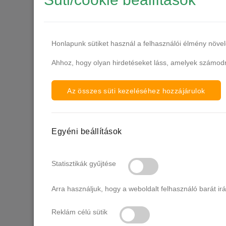
VIP4 Hema-Free
VIP5 Hema-Free
Venalisa 10 ml
Venalisa V1
Honlapunk sütiket használ a felhasználói élmény növe
Vivid Spectrum
Venalisa V2
Ahhoz, hogy olyan hirdetéseket láss, amelyek számodra
Passionate
Tomato
Venalisa V3
Az összes süti kezeléséhez hozzájárulok
Warm Sun
Venalisa V4
Snow Lotus
Egyéni beállítások
Venalisa V5
Orange Soda
Venalisa V6
Statisztikák gyűjtése
Ruby Kiss
Glitter & Cat Eye
Arra használjuk, hogy a weboldalt felhasználó barát ir
5601-5660
Venalisa
Reklám célú sütik
Cat Eye
gél lakkok