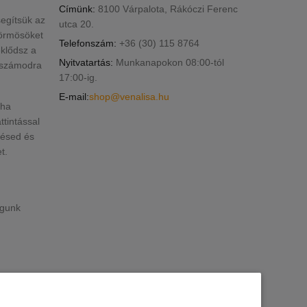
Címünk:
8100 Várpalota, Rákóczi Ferenc
segítsük az
utca 20.
körmösöket
Telefonszám:
+36 (30) 115 8764
klődsz a
Nyitvatartás:
Munkanapokon 08:00-tól
k számodra
17:00-ig.
E-mail:
shop@venalisa.hu
 ha
ttintással
lésed és
t.
ogunk