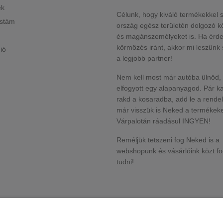
ek
Célunk, hogy kiváló termékekkel 
istám
ország egész területén dolgozó 
és magánszemélyeket is. Ha érde
körmözés iránt, akkor mi leszün
ió
a legjobb partner!
Nem kell most már autóba ülnöd,
elfogyott egy alapanyagod. Pár ka
rakd a kosaradba, add le a rende
már visszük is Neked a termékeke
Várpalotán ráadásul INGYEN!
Reméljük tetszeni fog Neked is a
webshopunk és vásárlóink közt f
tudni!