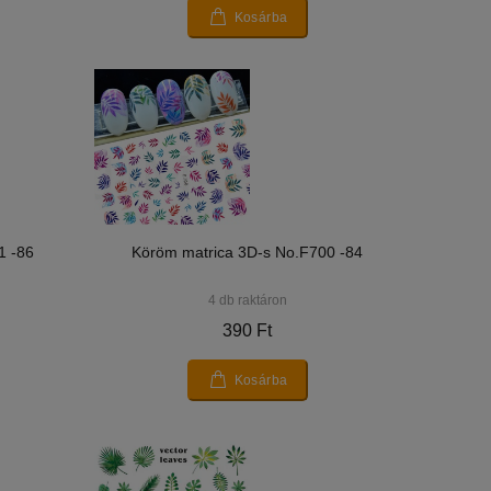
Kosárba
1 -86
Köröm matrica 3D-s No.F700 -84
4 db raktáron
390 Ft
Kosárba