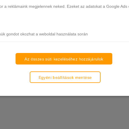
ikor a reklámaink megjelennek neked. Ezeket az adatokat a Google Ads 
sük gondot okozhat a weboldal használata során
Az összes süti kezeléséhez hozzájárulok
Egyéni beállítások mentése