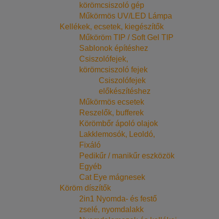
körömcsiszoló gép
Műkörmös UV/LED Lámpa
Kellékek, ecsetek, kiegészítők
Műköröm TIP / Soft Gel TIP
Sablonok építéshez
Csiszolófejek,
körömcsiszoló fejek
Csiszolófejek
előkészítéshez
Műkörmös ecsetek
Reszelők, bufferek
Körömbőr ápoló olajok
Lakklemosók, Leoldó,
Fixáló
Pedikűr / manikűr eszközök
Egyéb
Cat Eye mágnesek
Köröm díszítők
2in1 Nyomda- és festő
zselé, nyomdalakk