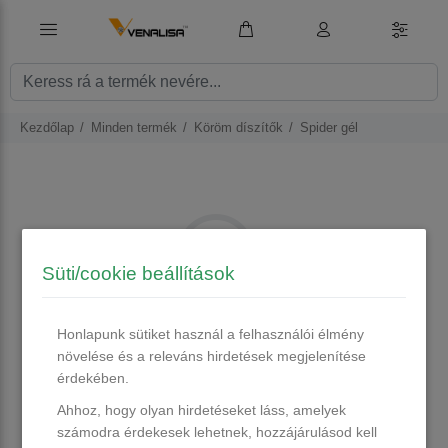
Kezdőlap
Minden termék
Köröm díszítők
Spider gél
Süti/cookie beállítások
Honlapunk sütiket használ a felhasználói élmény
Nincs ilyen termékünk.
növelése és a releváns hirdetések megjelenítése
érdekében.
Szinte minden nap bővítjük készletünket!
Ahhoz, hogy olyan hirdetéseket láss, amelyek
számodra érdekesek lehetnek, hozzájárulásod kell