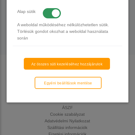
Alap sütik
ÍRJ NEKÜNK:
A weboldal működéséhez nélkülözhetetlen sütik.
Törlésük gondot okozhat a weboldal használata
során
Az összes süti kezeléséhez hozzájárulok
Egyéni beállítások mentése
ÁSZF
Cookie szabályzat
Adatvédelmi Nyilatkozat
Szállítási információk
Fizetési információk