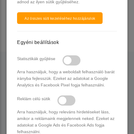
Minden termék >>
adnod az ilyen sütik gyűjtéséhez.
Az összes süti kezeléséhez hozzájárulok
Egyéni beállítások
Statisztikák gyűjtése
KATEGÓRIÁK
Arra használjuk, hogy a weboldalt felhasználó barát
irányba fejlesszük. Ezeket az adatokat a Google
Analytics és Facebook Pixel fogja felhasználni.
PROFILOM
Reklám célú sütik
RÓLUNK
Arra használjuk, hogy releváns hirdetéseket láss,
amikor a reklámaink megjelennek neked. Ezeket az
adatokat a Google Ads és Facebook Ads fogja
felhasználni.
ELÉRHETŐSÉGEK