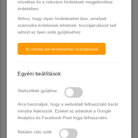
növelése és a releváns hirdetések megjelenítése
érdekében.
Ahhoz, hogy olyan hirdetéseket láss, amelyek
Venalisa UV/LED Gél Lakk 7.5
Venalisa UV/LED Gél Lakk 7.5
ml No.450
ml No.449
számodra érdekesek lehetnek, hozzájárulásod kell
adnod az ilyen sütik gyűjtéséhez.
15 db raktáron
Több, mint 20 db raktáron
1.490 Ft
1.490 Ft
Az összes süti kezeléséhez hozzájárulok
Kosárba
Kosárba
Egyéni beállítások
Statisztikák gyűjtése
Arra használjuk, hogy a weboldalt felhasználó barát
irányba fejlesszük. Ezeket az adatokat a Google
Analytics és Facebook Pixel fogja felhasználni.
Venalisa UV/LED Gél Lakk 7.5
Reklám célú sütik
Venalisa UV/LED Gél Lakk 7.5
ml No.448
ml No.447