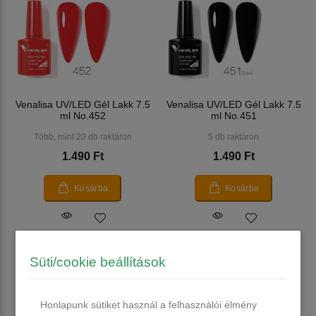
Venalisa UV/LED Gél Lakk 7.5
Venalisa UV/LED Gél Lakk 7.5
ml No.452
ml No.451
Több, mint 20 db raktáron
5 db raktáron
1.490 Ft
1.490 Ft
Kosárba
Kosárba
Süti/cookie beállítások
Honlapunk sütiket használ a felhasználói élmény