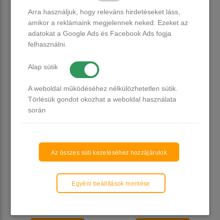
Arra használjuk, hogy releváns hirdetéseket láss,
5 db raktáron
Több, mint 20 db raktáron
amikor a reklámaink megjelennek neked. Ezeket az
1.490 Ft
1.490 Ft
adatokat a Google Ads és Facebook Ads fogja
felhasználni.
Kosárba
Kosárba
Alap sütik
A weboldal működéséhez nélkülözhetetlen sütik.
Törlésük gondot okozhat a weboldal használata
során
Az összes süti kezeléséhez hozzájárulok
Venalisa UV/LED Gél Lakk 7.5
Venalisa UV/LED Gél Lakk 7.5
ml No.446
ml No.445
Egyéni beállítások mentése
Több, mint 20 db raktáron
16 db raktáron
1.490 Ft
1.490 Ft