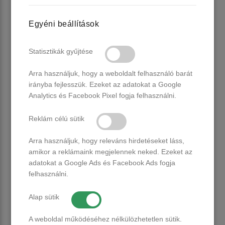
•
Kitűnő tapadás
– minimalizálja a levegősödés és felválás
esélyét
Egyéni beállítások
•
Könnyen formázható
– nem folyik el, de nem is túl kemény
•
Tökéletes az ecsetes felhordáshoz
– gyors, precíz munka
minden egyes alkalommal
Statisztikák gyűjtése
Arra használjuk, hogy a weboldalt felhasználó barát
💼 Minden, amit egy modern körmös kívánhat
irányba fejlesszük. Ezeket az adatokat a Google
Analytics és Facebook Pixel fogja felhasználni.
A CANNI Quick Builder nemcsak egy új termék – hanem egy
Reklám célú sütik
új szint a szalonmunkában. Megbízható társ a rohanós
napokon, és egyben lehetőség arra, hogy
professzionális
Arra használjuk, hogy releváns hirdetéseket láss,
szintű végeredményt
nyújts vendégeidnek –
amikor a reklámaink megjelennek neked. Ezeket az
kompromisszumok nélkül.
adatokat a Google Ads és Facebook Ads fogja
felhasználni.
Alap sütik
A weboldal működéséhez nélkülözhetetlen sütik.