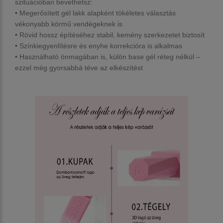
szituációban bevethetsz:
•
Megerősített gél lakk alapként
tökéletes választás
vékonyabb körmű vendégeknek is
•
Rövid hossz építéséhez
stabil, kemény szerkezetet biztosít
•
Színkiegyenlítésre
és enyhe korrekcióra is alkalmas
• Használható
önmagában is
, külön base gél réteg nélkül –
ezzel még gyorsabbá téve az elkészítést