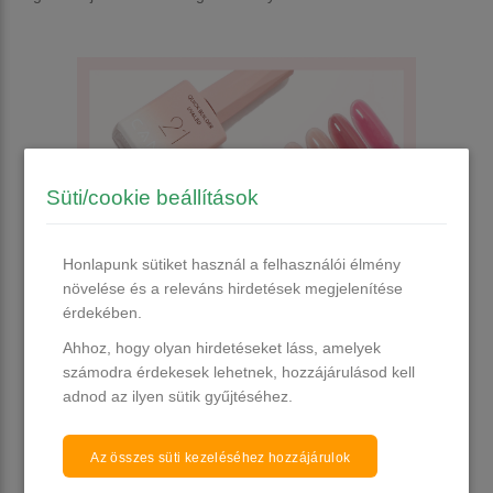
Süti/cookie beállítások
Honlapunk sütiket használ a felhasználói élmény
növelése és a releváns hirdetések megjelenítése
érdekében.
Ahhoz, hogy olyan hirdetéseket láss, amelyek
számodra érdekesek lehetnek, hozzájárulásod kell
adnod az ilyen sütik gyűjtéséhez.
🔒 Erő és tartósság, amit a vendégeid is
éreznek
Az összes süti kezeléséhez hozzájárulok
•
Keményre köt
– így hosszan tartó viseletet biztosít