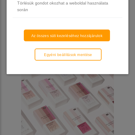
Törlésük gondot okozhat a weboldal használata
során
Az összes süti kezeléséhez hozzájárulok
Egyéni beállítások mentése