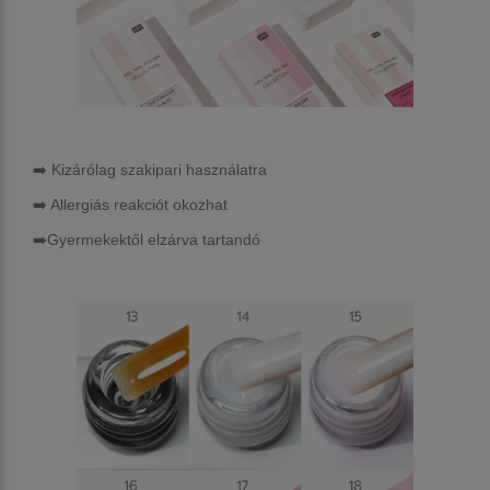
➡️ Kizárólag szakipari használatra
➡️ Allergiás reakciót okozhat
➡️Gyermekektől elzárva tartandó