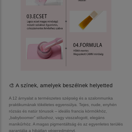
🎨 A színek, amelyek beszélnek helyetted
A 12 árnyalat a természetes szépség és a szalonmunka
praktikumának tökéletes egyensúlya. Tejes, nude, enyhén
rózsás és natúr tónusok – ideális francia körmökhöz,
„babyboomer” stílushoz, vagy visszafogott, elegáns
manikűrhöz. A magas pigmentáltság és az egyenletes terülés
garantálja a hibátlan végeredményt.