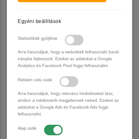
•
Kitűnő tapadás
– minimalizálja a levegősödés és felválás
esélyét
•
Könnyen formázható
– nem folyik el, de nem is túl kemény
Egyéni beállítások
•
Tökéletes az ecsetes felhordáshoz
– gyors, precíz munka
minden egyes alkalommal
Statisztikák gyűjtése
💼 Minden, amit egy modern körmös kívánhat
Arra használjuk, hogy a weboldalt felhasználó barát
irányba fejlesszük. Ezeket az adatokat a Google
Analytics és Facebook Pixel fogja felhasználni.
A CANNI Quick Builder nemcsak egy új termék – hanem egy
új szint a szalonmunkában. Megbízható társ a rohanós
Reklám célú sütik
napokon, és egyben lehetőség arra, hogy
professzionális
szintű végeredményt
nyújts vendégeidnek –
Arra használjuk, hogy releváns hirdetéseket láss,
kompromisszumok nélkül.
amikor a reklámaink megjelennek neked. Ezeket az
adatokat a Google Ads és Facebook Ads fogja
felhasználni.
Alap sütik