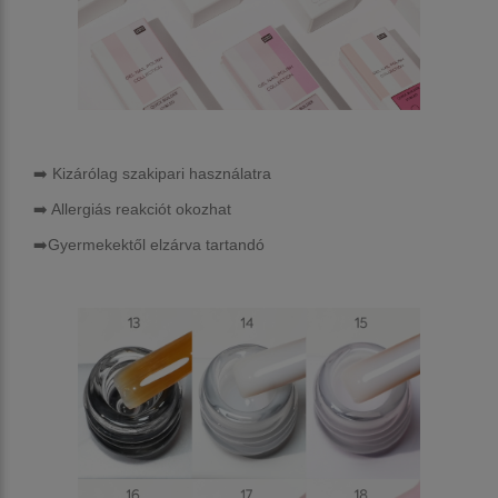
➡️ Kizárólag szakipari használatra
➡️ Allergiás reakciót okozhat
➡️Gyermekektől elzárva tartandó