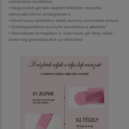
szituációban bevethetsz:
•
Megerősített gél lakk alapként
tökéletes választás
vékonyabb körmű vendégeknek is
•
Rövid hossz építéséhez
stabil, kemény szerkezetet biztosít
•
Színkiegyenlítésre
és enyhe korrekcióra is alkalmas
• Használható
önmagában is
, külön base gél réteg nélkül –
ezzel még gyorsabbá téve az elkészítést