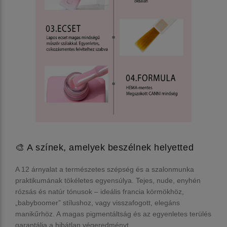
🎨 A színek, amelyek beszélnek helyetted
A 12 árnyalat a természetes szépség és a szalonmunka
praktikumának tökéletes egyensúlya. Tejes, nude, enyhén
rózsás és natúr tónusok – ideális francia körmökhöz,
„babyboomer” stílushoz, vagy visszafogott, elegáns
manikűrhöz. A magas pigmentáltság és az egyenletes terülés
garantálja a hibátlan végeredményt.