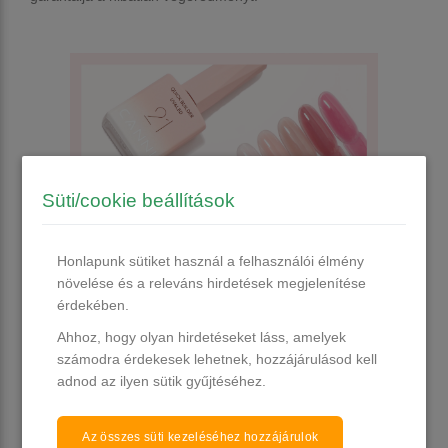
Süti/cookie beállítások
Honlapunk sütiket használ a felhasználói élmény
növelése és a releváns hirdetések megjelenítése
érdekében.
Ahhoz, hogy olyan hirdetéseket láss, amelyek
számodra érdekesek lehetnek, hozzájárulásod kell
🔒 Erő és tartósság, amit a vendégeid is
adnod az ilyen sütik gyűjtéséhez.
éreznek
Az összes süti kezeléséhez hozzájárulok
•
Keményre köt
– így hosszan tartó viseletet biztosít