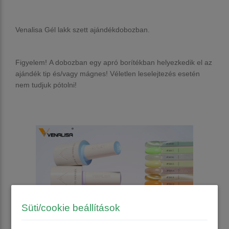
Venalisa Gél lakk szett ajándékdobozban.
Figyelem!
A dobozban egy apró borítékban helyezkedik el az
ajándék tip és/vagy mágnes! Véletlen leselejtezés esetén
nem tudjuk pótolni!
Süti/cookie beállítások