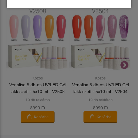
Közös
Közös
Venalisa 5 db-os UV/LED Gél
Venalisa 5 db-os UV/LED Gél
lakk szett - 5x10 ml - V2508
lakk szett - 5x10 ml - V2504
19 db raktáron
19 db raktáron
8990 Ft
8990 Ft
Kosárba
Kosárba