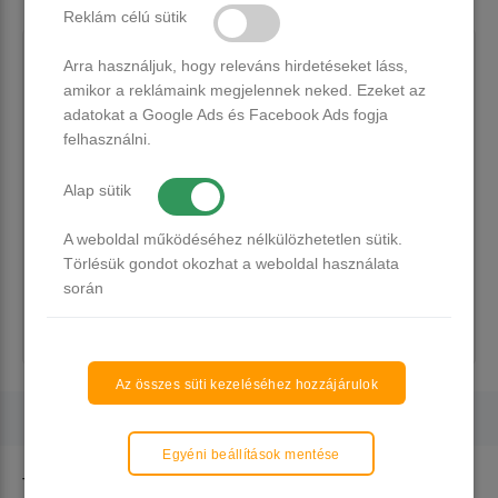
Reklám célú sütik
VILLÁMGYORS SZÁLLÍTÁS
Arra használjuk, hogy releváns hirdetéseket láss,
A rendelésed 24 órán belül átadjuk GLS-nek, aki
amikor a reklámaink megjelennek neked. Ezeket az
2 munkanapon belül kiszállítja!
adatokat a Google Ads és Facebook Ads fogja
felhasználni.
SZAKMAI SEGÍTSÉG
Alap sütik
Írj nekünk a nap 24 órájában, a hét minden
napján.
A weboldal működéséhez nélkülözhetetlen sütik.
Törlésük gondot okozhat a weboldal használata
KÖVESS MINKET
során
Facebookon folyamatosan osztunk meg
tanácsokat.
Az összes süti kezeléséhez hozzájárulok
Egyéni beállítások mentése
További termékek