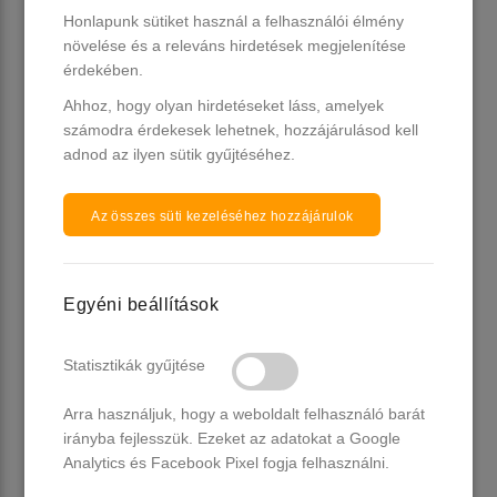
Honlapunk sütiket használ a felhasználói élmény
növelése és a releváns hirdetések megjelenítése
érdekében.
Ahhoz, hogy olyan hirdetéseket láss, amelyek
számodra érdekesek lehetnek, hozzájárulásod kell
adnod az ilyen sütik gyűjtéséhez.
Mennyiség 5 db / készlet
Nettó súly: 5*10 ml
Az összes süti kezeléséhez hozzájárulok
Kötési ideje: UV: 2-3 perc, LED: 1 perc
Egyéni beállítások
Csak szakipari használatra.
Allergiás reakciót okozhat.
Statisztikák gyűjtése
Gyermekek elől elzárva tartandó.
Arra használjuk, hogy a weboldalt felhasználó barát
irányba fejlesszük. Ezeket az adatokat a Google
Analytics és Facebook Pixel fogja felhasználni.
Kosárba tesz