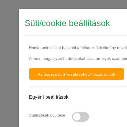
Süti/cookie beállítások
Honlapunk sütiket használ a felhasználói élmény növe
Ahhoz, hogy olyan hirdetéseket láss, amelyek számodra
Az összes süti kezeléséhez hozzájárulok
CANNI HE
Egyéni beállítások
Statisztikák gyűjtése