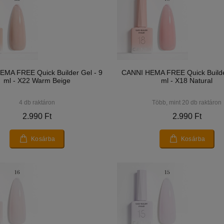
MA FREE Quick Builder Gel - 9
CANNI HEMA FREE Quick Builde
ml - X22 Warm Beige
ml - X18 Natural
4 db raktáron
Több, mint 20 db raktáron
2.990 Ft
2.990 Ft
Kosárba
Kosárba