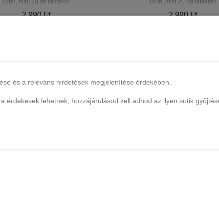
Több, mint 20 db raktáron
Több, mint 20 db raktáron
2.990 Ft
2.990 Ft
Kosárba
Kosárba
lése és a releváns hirdetések megjelenítése érdekében.
 érdekesek lehetnek, hozzájárulásod kell adnod az ilyen sütik gyűjtés
MA FREE Rubber Base Gel - 9 ml
CANNI HEMA FREE Rubber Base G
- X10 Brownie
- X09 Cover Pink
20 db raktáron
Több, mint 20 db raktáron
2.990 Ft
2.990 Ft
Kosárba
Kosárba