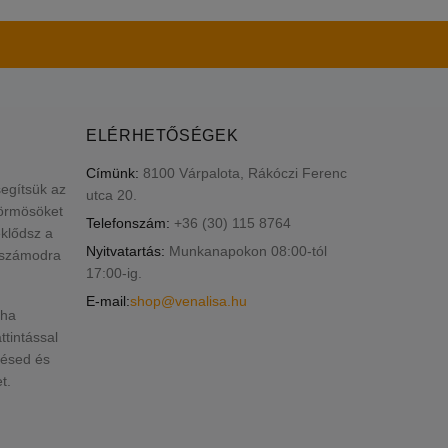
ELÉRHETŐSÉGEK
Címünk:
8100 Várpalota, Rákóczi Ferenc
segítsük az
utca 20.
körmösöket
Telefonszám:
+36 (30) 115 8764
klődsz a
Nyitvatartás:
Munkanapokon 08:00-tól
k számodra
17:00-ig.
E-mail:
shop@venalisa.hu
 ha
ttintással
lésed és
t.