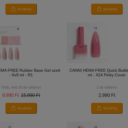
Kosárba
Kosárba
MA FREE Rubber Base Gel szett
CANNI HEMA FREE Quick Builde
- 6x9 ml - R1
ml - X24 Pinky Cover
Több, mint 20 db raktáron
1 db raktáron
9.990 Ft
15.990 Ft
2.990 Ft
Kosárba
Kosárba