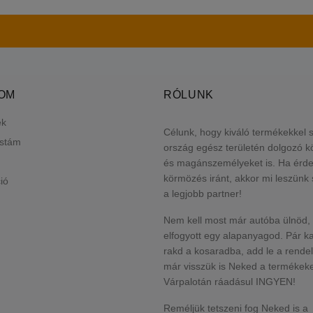
LOM
RÓLUNK
ek
Célunk, hogy kiváló termékekkel 
istám
ország egész területén dolgozó 
és magánszemélyeket is. Ha érde
körmözés iránt, akkor mi leszün
ió
a legjobb partner!
Nem kell most már autóba ülnöd,
elfogyott egy alapanyagod. Pár ka
rakd a kosaradba, add le a rende
már visszük is Neked a termékeke
Várpalotán ráadásul INGYEN!
Reméljük tetszeni fog Neked is a