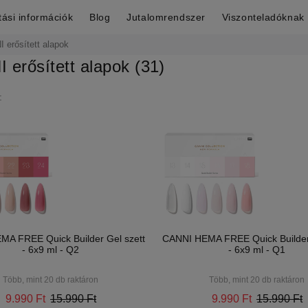
ítási információk
Blog
Jutalomrendszer
Viszonteladóknak
 erősített alapok
 erősített alapok (31)
:
A FREE Quick Builder Gel szett
CANNI HEMA FREE Quick Builder
- 6x9 ml - Q2
- 6x9 ml - Q1
Több, mint 20 db raktáron
Több, mint 20 db raktáron
9.990 Ft
15.990 Ft
9.990 Ft
15.990 Ft