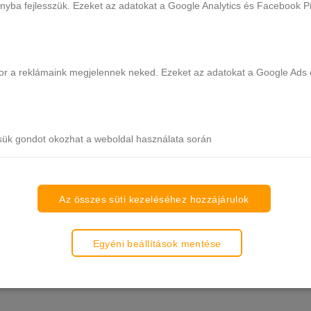
ányba fejlesszük. Ezeket az adatokat a Google Analytics és Facebook Pix
ikor a reklámaink megjelennek neked. Ezeket az adatokat a Google Ads 
MA FREE Rubber Base Gel - 9 ml
CANNI HEMA FREE Rubber Base G
sük gondot okozhat a weboldal használata során
- X07 Baby Pink
- X06 Rose
Több, mint 20 db raktáron
Több, mint 20 db raktáron
2.990 Ft
2.990 Ft
Az összes süti kezeléséhez hozzájárulok
Kosárba
Kosárba
Egyéni beállítások mentése
MÉG 48 DB MUTATÁS