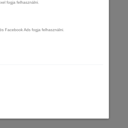
el fogja felhasználni.
és Facebook Ads fogja felhasználni.
el - 9 ml
CANNI HEMA FREE Rubber Base Gel - 9 ml
- X05 Milky Pink
Több, mint 20 db raktáron
2.990 Ft
Kosárba
A